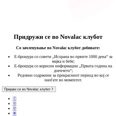
Придружи се во
Novalac клубот
Со зачленување во Novalac клубот
добивате:
E-брошура со совети „Исхрана во првите 1000 дена“ за
мајка и бебе;
Е-брошура со корисни информации „Првата година на
доенчето“;
Редовни содржини за прекрасниот период во кој се
наоѓате во моментот.
Пријави се во Novalac клубот