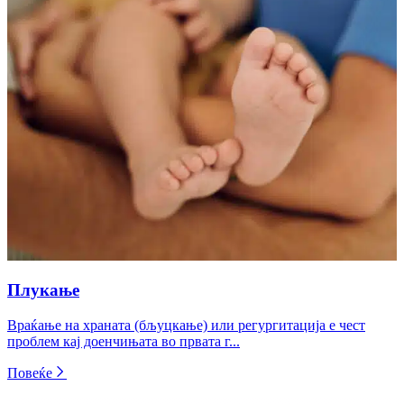
Плукање
Враќање на храната (бљуцкање) или регургитација е чест
проблем кај доенчињата во првата г...
Повеќе