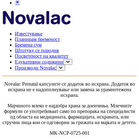
Известување
Планирам бременост
Бремена сум
Штотуку се породив
Посветеност на квалитет
Едукативни содржини
Планирање на бременост
Производи Novalac
Бременост
За мама
Доење
0–6 месеци
Novalac Рrenatal капсулите се додаток во исхрана. Додаток во
Моето дете
6-12 месеци
исхрана не е надополнување или замена за урамнотежена
1-3 години
исхрана.
за доенчиња без дигестивни проблеми
за доенчиња со дигестивни тегоби
Мајчиното млеко е најдобра храна за доенчиња. Млечните
За доенчиња со алергија
формули се употребиваат само по препорака на специјалисти
од областа на медицината, фармацијата, исхраната, или
стручни лица кои се одговорни за грижата на мајката и детето.
MK-NCP-0725-001