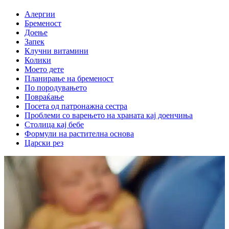
Алергии
Бременост
Доење
Запек
Клучни витамини
Колики
Моето дете
Планирање на бременост
По породувањето
Повраќање
Посета од патронажна сестра
Проблеми со варењето на храната кај доенчиња
Столица кај бебе
Формули на растителна основа
Царски рез