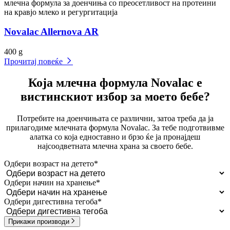
млечна формула за доенчиња со преосетливост на протеини
на кравјо млеко и регургитација
Novalac Allernova AR
400 g
Прочитај повеќе
Која млечна формула Novalac е
вистинскиот избор за моето бебе?
Потребите на доенчињата се различни, затоа треба да ја
прилагодиме млечната формула Novalac. За тебе подготвивме
алатка со која едноставно и брзо ќе ја пронајдеш
најсоодветната млечна храна за своето бебе.
Одбери возраст на детето
*
Одбери начин на хранење
*
Одбери дигестивна тегоба
*
Прикажи производи