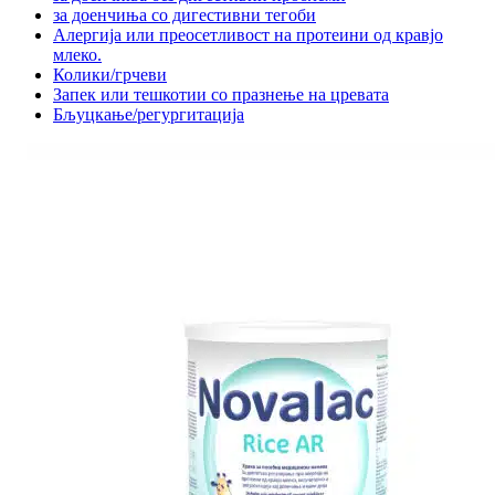
за доенчиња со дигестивни тегоби
Алергија или преосетливост на протеини од кравјо
млеко.
Колики/грчеви
Запек или тешкотии со празнење на цревата
Бљуцкање/регургитација