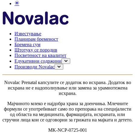
Известување
Планирам бременост
Бремена сум
Штотуку се породив
Посветеност на квалитет
Едукативни содржини
Планирање на бременост
Производи Novalac
Бременост
За мама
Доење
0–6 месеци
Novalac Рrenatal капсулите се додаток во исхрана. Додаток во
Моето дете
6-12 месеци
исхрана не е надополнување или замена за урамнотежена
1-3 години
исхрана.
за доенчиња без дигестивни проблеми
за доенчиња со дигестивни тегоби
Мајчиното млеко е најдобра храна за доенчиња. Млечните
За доенчиња со алергија
формули се употребиваат само по препорака на специјалисти
од областа на медицината, фармацијата, исхраната, или
стручни лица кои се одговорни за грижата на мајката и детето.
MK-NCP-0725-001