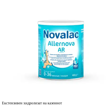
Екстензивен хидролизат на казеинот