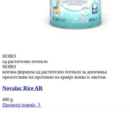
НОВО
од растително потекло
НОВО
млечна формула од растително потекло за доенчиња
преосетливи на протеини на кравјо млеко и лактоза
Novalac Rice AR
400 g
Прочитај повеќе