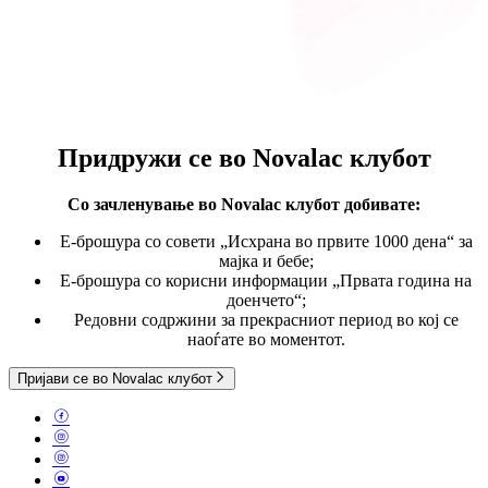
Придружи се во
Novalac клубот
Со зачленување во Novalac клубот
добивате:
E-брошура со совети „Исхрана во првите 1000 дена“ за
мајка и бебе;
Е-брошура со корисни информации „Првата година на
доенчето“;
Редовни содржини за прекрасниот период во кој се
наоѓате во моментот.
Пријави се во Novalac клубот