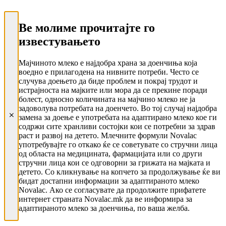
Ве молиме прочитајте го
известувањето
Мајчиното млеко е најдобра храна за доенчиња која
воедно е прилагодена на нивните потреби. Често се
случува доењето да биде проблем и покрај трудот и
истрајноста на мајките или мора да се прекине поради
болест, односно количината на мајчино млеко не ја
задоволува потребата на доенчето. Во тој случај најдобра
замена за доење е употребата на адаптирано млеко кое ги
содржи сите хранливи состојки кои се потребни за здрав
раст и развој на детето. Млечните формули Novalac
употребувајте го откако ќе се советувате со стручни лица
од областа на медицината, фармацијата или со други
стручни лица кои се одговорни за грижата на мајката и
детето. Со кликнување на копчето за продолжување ќе ви
бидат достапни информации за адаптираното млеко
Novalac. Ако се согласувате да продолжите прифатете
интернет страната Novalac.mk да ве информира за
адаптираното млеко за доенчиња, по ваша желба.