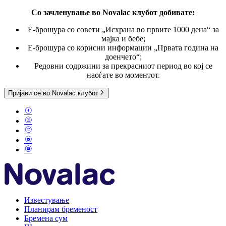
Со зачленување во Novalac клубот
добивате:
E-брошура со совети „Исхрана во првите 1000 дена“ за
мајка и бебе;
Е-брошура со корисни информации „Првата година на
доенчето“;
Редовни содржини за прекрасниот период во кој се
наоѓате во моментот.
Пријави се во Novalac клубот
Известување
Планирам бременост
Бремена сум