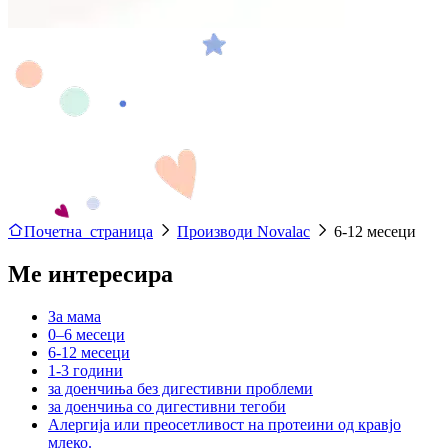
Почетна страница
Производи Novalac
6-12 месеци
Ме интересира
За мама
0–6 месеци
6-12 месеци
1-3 години
за доенчиња без дигестивни проблеми
за доенчиња со дигестивни тегоби
Алергија или преосетливост на протеини од кравјо
млеко.