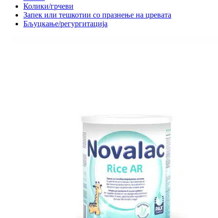
Колики/грчеви
Запек или тешкотии со празнење на цревата
Бљуцкање/регургитација