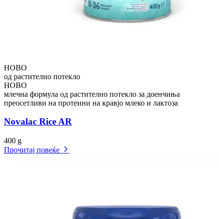
НОВО
од растително потекло
НОВО
млечна формула од растително потекло за доенчиња
преосетливи на протеини на кравјо млеко и лактоза
Novalac Rice AR
400 g
Прочитај повеќе