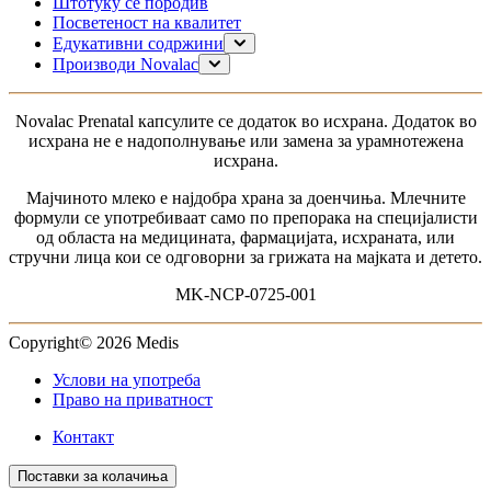
Штотуку се породив
Посветеност на квалитет
Едукативни содржини
Планирање на бременост
Производи Novalac
Бременост
За мама
Доење
0–6 месеци
Novalac Рrenatal капсулите се додаток во исхрана. Додаток во
Моето дете
6-12 месеци
исхрана не е надополнување или замена за урамнотежена
1-3 години
исхрана.
за доенчиња без дигестивни проблеми
за доенчиња со дигестивни тегоби
Мајчиното млеко е најдобра храна за доенчиња. Млечните
За доенчиња со алергија
формули се употребиваат само по препорака на специјалисти
од областа на медицината, фармацијата, исхраната, или
стручни лица кои се одговорни за грижата на мајката и детето.
MK-NCP-0725-001
Copyright© 2026 Medis
Услови на употреба
Право на приватност
Контакт
Поставки за колачиња