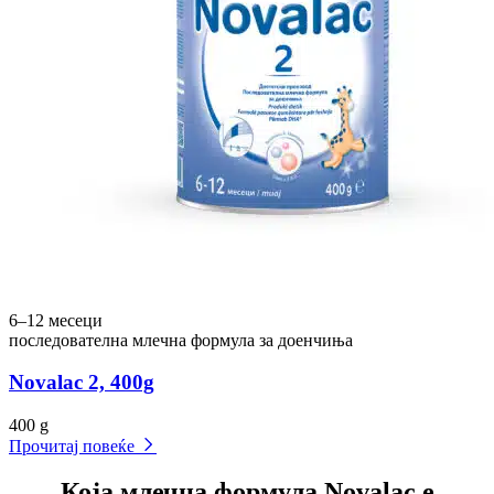
6–12 месеци
последователна млечна формула за доенчиња
Novalac 2, 400g
400 g
Прочитај повеќе
Која млечна формула Novalac е