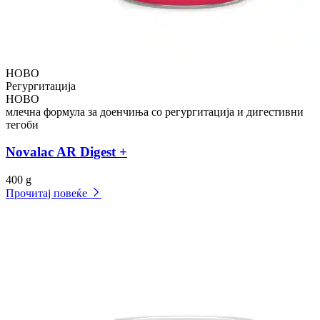
НОВО
Регургитација
НОВО
млечна формула за доенчиња со регургитација и дигестивни
тегоби
Novalac AR Digest +
400 g
Прочитај повеќе