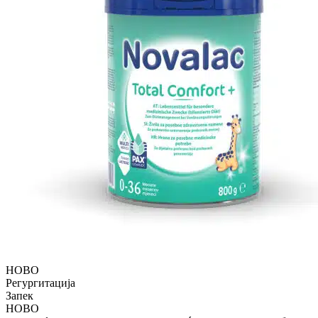
НОВО
Регургитација
Запек
НОВО