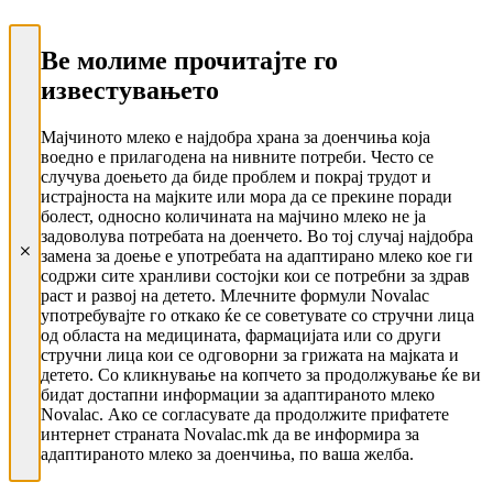
Ве молиме прочитајте го
известувањето
Мајчиното млеко е најдобра храна за доенчиња која
воедно е прилагодена на нивните потреби. Често се
случува доењето да биде проблем и покрај трудот и
истрајноста на мајките или мора да се прекине поради
болест, односно количината на мајчино млеко не ја
задоволува потребата на доенчето. Во тој случај најдобра
замена за доење е употребата на адаптирано млеко кое ги
содржи сите хранливи состојки кои се потребни за здрав
раст и развој на детето. Млечните формули Novalac
употребувајте го откако ќе се советувате со стручни лица
од областа на медицината, фармацијата или со други
стручни лица кои се одговорни за грижата на мајката и
детето. Со кликнување на копчето за продолжување ќе ви
бидат достапни информации за адаптираното млеко
Novalac. Ако се согласувате да продолжите прифатете
интернет страната Novalac.mk да ве информира за
адаптираното млеко за доенчиња, по ваша желба.