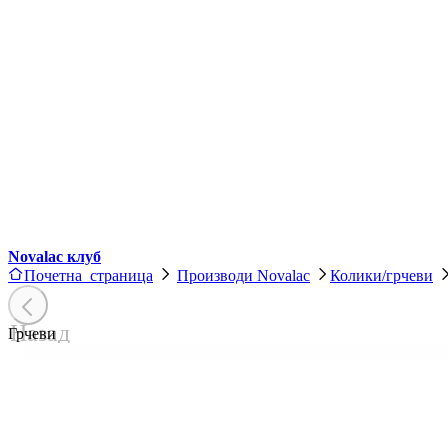
Novalac клуб
Почетна страница
Производи Novalac
Колики/грчеви
Назад
Грчеви