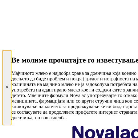
Ве молиме прочитајте го известувањ
Мајчиното млеко е најдобра храна за доенчиња која воедно
доењето да биде проблем и покрај трудот и истрајноста на 
количината на мајчино млеко не ја задоволува потребата на 
употребата на адаптирано млеко кое ги содржи сите хранлив
детето. Млечните формули Novalac употребувајте го откако 
медицината, фармацијата или со други стручни лица кои се 
кликнување на копчето за продолжување ќе ви бидат дост
се согласувате да продолжите прифатете интернет страната
доенчиња, по ваша желба.