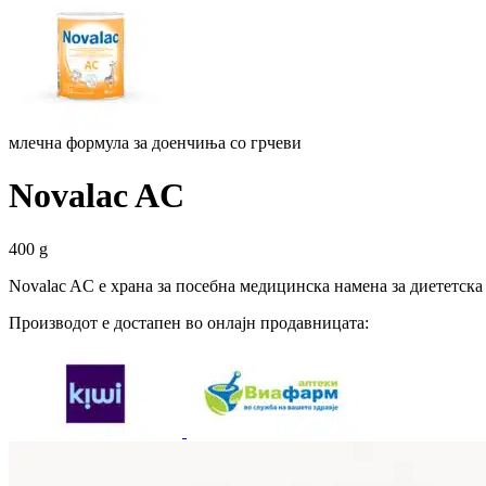
млечна формула за доенчиња со грчеви
Novalac AC
400 g
Novalac AC е храна за посебна медицинска намена за диететска
Производот е достапен во онлајн продавницата: