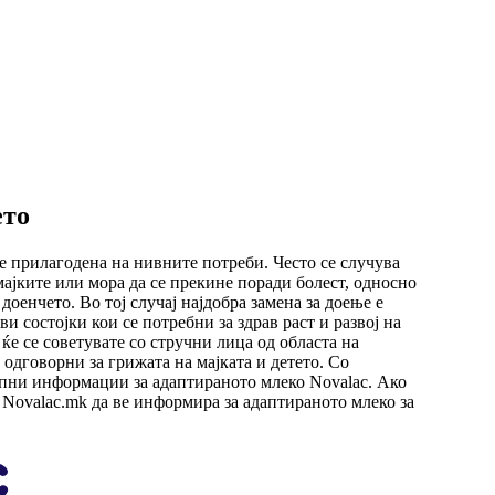
ето
 е прилагодена на нивните потреби. Често се случува
мајките или мора да се прекине поради болест, односно
доенчето. Во тој случај најдобра замена за доење е
и состојки кои се потребни за здрав раст и развој на
ќе се советувате со стручни лица од областа на
одговорни за грижата на мајката и детето. Со
апни информации за адаптираното млеко Novalac. Ако
 Novalac.mk да ве информира за адаптираното млеко за