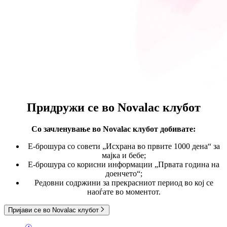
Придружи се во
Novalac клубот
Со зачленување во Novalac клубот
добивате:
E-брошура со совети „Исхрана во првите 1000 дена“ за
мајка и бебе;
Е-брошура со корисни информации „Првата година на
доенчето“;
Редовни содржини за прекрасниот период во кој се
наоѓате во моментот.
Пријави се во Novalac клубот