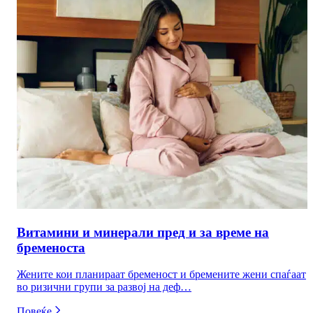
Витамини и минерали пред и за време на
бременоста
Жените кои планираат бременост и бремените жени спаѓаат
во ризични групи за развој на деф…
Повеќе