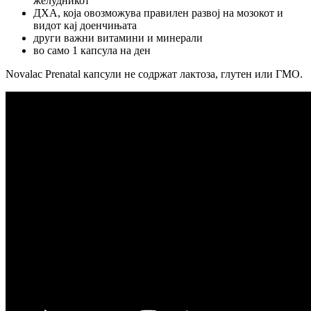
желудникот
ДХА, која овозможува правилен развој на мозокот и
видот кај доенчињата
други важни витамини и минерали
во само 1 капсула на ден
Novalac Prenatal капсули не содржат лактоза, глутен или ГМО.