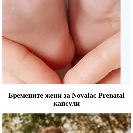
Други хранливи состојки
Хранливи состојки
ПРИДОНЕСУВААТ ЗА
ниацин
,
витамин Б
,
нормално функционирање на
1
нервниот систем
витамин Б
и биотин
6
пантотенска киселина
намалување на заморот и
исцрпеноста
Бремените жени за Novalac Prenatal
капсули
витамин Б
нормално создавање на црвените
12
крвни зрнца и нормално
функционирање на имунолошкиот
систем и има улога во процесот на
поделба на клетките