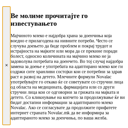
Ве молиме прочитајте го
известувањето
Мајчиното млеко е најдобра храна за доенчиња која
воедно е прилагодена на нивните потреби. Често се
случува доењето да биде проблем и покрај трудот и
истрајноста на мајките или мора да се прекине поради
болест, односно количината на мајчино млеко не ја
задоволува потребата на доенчето. Во тој случај најдобра
замена за доење е употребата на адаптирано млеко кое ги
содржи сите хранливи состојки кои се потребни за здрав
раст и развој на детето. Млечните формули Novalac
употребувајте го откако ќе се советувате со стручни лица
од областа на медицината, фармацијата или со други
стручни лица кои се одговорни за грижата на мајката и
детето. Со кликнување на копчето за продолжување ќе ви
бидат достапни информации за адаптираното млеко
Novalac. Ако се согласувате да продолжите прифатете
интернет страната Novalac.mk да ве информира за
адаптираното млеко за доенчиња, по ваша желба.