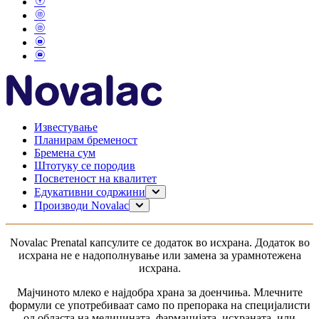
Известување
Планирам бременост
Бремена сум
Штотуку се породив
Посветеност на квалитет
Едукативни содржини
Планирање на бременост
Производи Novalac
Бременост
За мама
Доење
0–6 месеци
Novalac Рrenatal капсулите се додаток во исхрана. Додаток во
Моето дете
6-12 месеци
исхрана не е надополнување или замена за урамнотежена
1-3 години
исхрана.
за доенчиња без дигестивни проблеми
за доенчиња со дигестивни тегоби
Мајчиното млеко е најдобра храна за доенчиња. Млечните
За доенчиња со алергија
формули се употребиваат само по препорака на специјалисти
од областа на медицината, фармацијата, исхраната, или