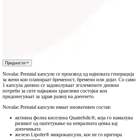
Предности
Novalac Prenatal капсули се производ од најновата генерација
за жени кои планираат бременост, бремени или дојат. Со само
1 капсула дневно се задоволуваат зголемените дневни
потреби за сите најважни хранливи состојки кои
придонесуваат за здрав развој на доенчето.
Novalac Prenatal капсули имаат иновативен состав:
активна фолна киселина Quatrefolic®, којa го намалува
ризикот од оштетување на невралната цевка кај
доенчињата
железо Lipofer® микрокапсули, кое не го иритира