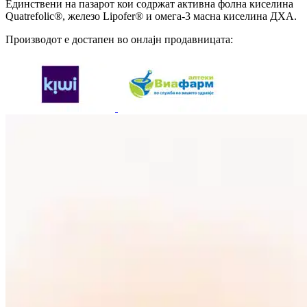
Единствени на пазарот кои содржат активна фолна киселина
Quatrefolic®, железо Lipofer® и омега-3 масна киселина ДХА.
Производот е достапен во онлајн продавницата: