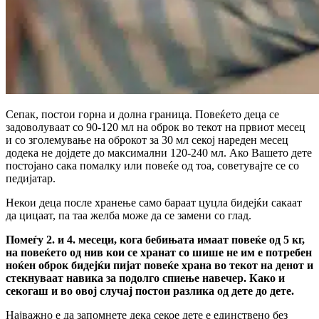
Сепак, постои горна и долна граница. Повеќето деца се
задоволуваат со 90-120 мл на оброк во текот на првиот месец
и со зголемување на оброкот за 30 мл секој нареден месец
додека не дојдете до максимални 120-240 мл. Ако Вашето дете
постојано сака помалку или повеќе од тоа, советувајте се со
педијатар.
Некои деца после хранење само бараат цуцла бидејќи сакаат
да цицаат, па таа желба може да се замени со глад.
Помеѓу 2. и 4. месеци, кога бебињата имаат повеќе од 5 кг,
на повеќето од нив кои се хранат со шише не им е потребен
ноќен оброк бидејќи пијат повеќе храна во текот на денот и
стекнуваат навика за подолго спиење навечер. Како и
секогаш и во овој случај постои разлика од дете до дете.
Најважно е да запомнете дека секое дете е единствено без