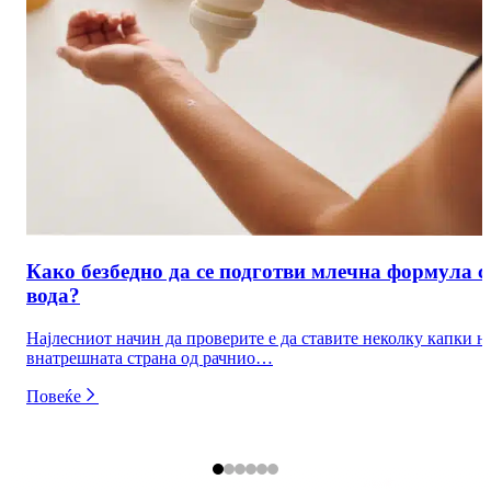
Како безбедно да се подготви млечна формула с
вода?
Најлесниот начин да проверите е да ставите неколку капки н
внатрешната страна од рачнио…
Повеќе