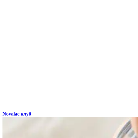
Novalac клуб