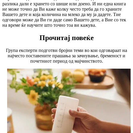
разлика дали е хрането со шише или доено. И ни една книга
не може точно да Ви каже колку често треба да го храните
Вашето дете и која количина на млеко да му ја дадете. Тие
одговори може да Ви ги даде само Вашето дете, а Вие со тек
на време ќе научите што точно тоа ви кажува.
Прочитај повеќе
Група експерти подготви бројни теми во кои одговараат на
најчесто поставените прашања за зачнување, бременост и
почетниот период од мајчинството.