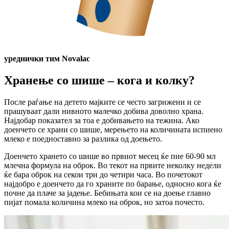
уреднички тим Novalac
Хранење со шише – кога и колку?
После раѓање на детето мајките се често загрижени и се
прашуваат дали нивното малечко добива доволно храна.
Најдобар показател за тоа е добивањето на тежина. Ако
доенчето се храни со шише, мерењето на количината испиено
млеко е поедноставно за разлика од доењето.
Доенчето хрането со шише во првиот месец ќе пие 60-90 мл
млечна формула на оброк. Во текот на првите неколку недели
ќе бара оброк на секои три до четири часа. Во почетокот
најдобро е доенчето да го храните по барање, односно кога ќе
почне да плаче за јадење. Бебињата кои се на доење главно
пијат помала количина млеко на оброк, но затоа почесто.