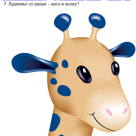
Хранење со шише – кога и колку?