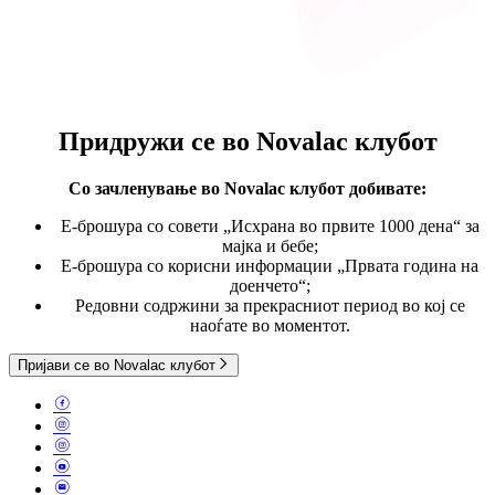
Придружи се во
Novalac клубот
Со зачленување во Novalac клубот
добивате:
E-брошура со совети „Исхрана во првите 1000 дена“ за
мајка и бебе;
Е-брошура со корисни информации „Првата година на
доенчето“;
Редовни содржини за прекрасниот период во кој се
наоѓате во моментот.
Пријави се во Novalac клубот