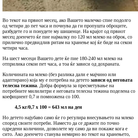
Во текот на првиот месец, ако Вашето малечко спие подолго
од четири до пет часа и почнува да ги пропушта оброците,
разбудете го и понудете му шишенце. На крајот од првиот
месец доенчето ќе пие најмалку по 120 мл млеко на оброк, со
прилично предвидлив ритам на хранење кој ќе биде на секои
четири часа.
На шест месеци Вашето дете ќе пие 180-240 мл млеко на
отприлика секои пет часа, а тоа ќе зависи од дохраната.
Количината на млеко (без разлика дали е мајчино или
адаптирано) која му е потребна на детето
зависи од неговата
телесна тежина
. Добра формула за пресметување на
потребните милилитри е неговата телесна тежина поделена со
коефициент 0,7 и помножена со 100.
4,5 кг/0,7 x 100 = 643 мл на ден
Но детето најубаво само ќе го регулира внесувањето на млеко
според своите потреби. Наместо да се држите по точно
одредени количини, дозволете му само да ви покаже кога е
сито. Ако доенчето станува немирно во текот на хранењето,