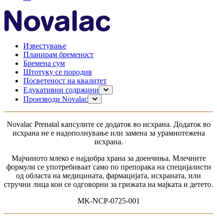
Известување
Планирам бременост
Бремена сум
Штотуку се породив
Посветеност на квалитет
Едукативни содржини
Планирање на бременост
Производи Novalac
Бременост
За мама
Доење
0–6 месеци
Novalac Рrenatal капсулите се додаток во исхрана. Додаток во
Моето дете
6-12 месеци
исхрана не е надополнување или замена за урамнотежена
1-3 години
исхрана.
за доенчиња без дигестивни проблеми
за доенчиња со дигестивни тегоби
Мајчиното млеко е најдобра храна за доенчиња. Млечните
За доенчиња со алергија
формули се употребиваат само по препорака на специјалисти
од областа на медицината, фармацијата, исхраната, или
стручни лица кои се одговорни за грижата на мајката и детето.
MK-NCP-0725-001