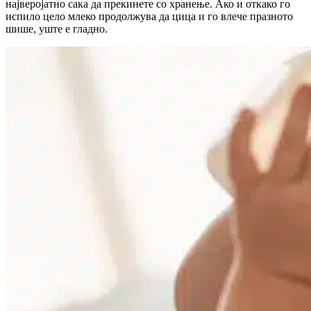
најверојатно сака да прекинете со хранење. Ако и откако го
испило цело млеко продолжува да цица и го влече празното
шише, уште е гладно.