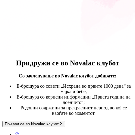
Придружи се во
Novalac клубот
Со зачленување во Novalac клубот
добивате:
E-брошура со совети „Исхрана во првите 1000 дена“ за
мајка и бебе;
Е-брошура со корисни информации „Првата година на
доенчето“;
Редовни содржини за прекрасниот период во кој се
наоѓате во моментот.
Пријави се во Novalac клубот