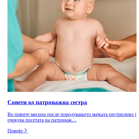
Совети од патронажна сестра
Во првите месеци после породувањето мајката нестрпливо ја
очекува посетата на патронаж…
Повеќе