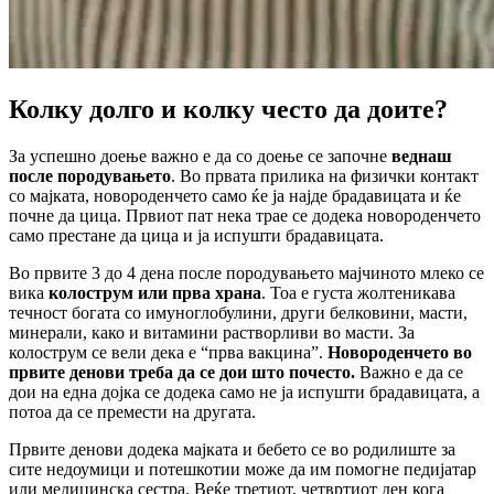
Колку долго и колку често да доите?
За успешно доење важно е да со доење се започне
веднаш
после породувањето
. Во првата прилика на физички контакт
со мајката, новороденчето само ќе ја најде брадавицата и ќе
почне да цица. Првиот пат нека трае се додека новороденчето
само престане да цица и ја испушти брадавицата.
Во првите 3 до 4 дена после породувањето мајчиното млеко се
вика
колострум или прва храна
. Тоа е густа жолтеникава
течност богата со имуноглобулини, други белковини, масти,
минерали, како и витамини растворливи во масти. За
колострум се вели дека е “прва вакцина”.
Новороденчето во
првите денови треба да се дои што почесто.
Важно е да се
дои на една дојка се додека само не ја испушти брадавицата, а
потоа да се премести на другата.
Првите денови додека мајката и бебето се во родилиште за
сите недоумици и потешкотии може да им помогне педијатар
или медицинска сестра. Веќе третиот, четвртиот ден кога