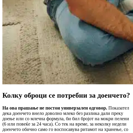
Колку оброци се потребни за доенчето?
На ова прашање не постои универзален одговор.
Показател
дека доенчето внело доволно млеко без разлика дали преку
доење или со млечна формула, би бил бројот на мокри пелени
(6 или повеќе за 24 часа). Со тек на време, за неколку недели
доенчето обично само го воспосавува ритамот на хранење, со