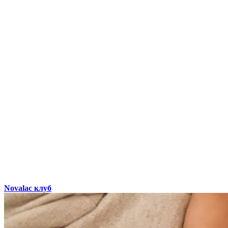
Novalac клуб