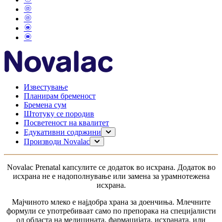
Известување
Планирам бременост
Бремена сум
Штотуку се породив
Посветеност на квалитет
Едукативни содржини
Планирање на бременост
Производи Novalac
Бременост
За мама
Доење
0–6 месеци
Novalac Рrenatal капсулите се додаток во исхрана. Додаток во
Моето дете
6-12 месеци
исхрана не е надополнување или замена за урамнотежена
1-3 години
исхрана.
за доенчиња без дигестивни проблеми
за доенчиња со дигестивни тегоби
Мајчиното млеко е најдобра храна за доенчиња. Млечните
За доенчиња со алергија
формули се употребиваат само по препорака на специјалисти
од областа на медицината, фармацијата, исхраната, или