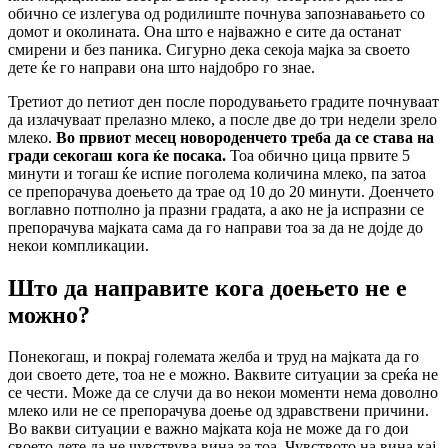
обично се излегува од родилиште почнува запознавањето со
домот и околината. Она што е најважно е сите да останат
смирени и без паника. Сигурно дека секоја мајка за своето
дете ќе го направи она што најдобро го знае.
Третиот до петиот ден после породувањето градите почнуваат
да излачуваат прелазно млеко, а после две до три недели зрело
млеко.
Во првиот месец новороденчето треба да се става на
гради секогаш кога ќе посака.
Тоа обично цица првите 5
минути и тогаш ќе испие поголема количина млеко, па затоа
се препорачува доењето да трае од 10 до 20 минути. Доенчето
воглавно потполно ја празни градата, а ако не ја испразни се
препорачува мајката сама да го направи тоа за да не дојде до
некои компликации.
Што да направите кога доењето не е
можно?
Понекогаш, и покрај големата желба и труд на мајката да го
дои своето дете, тоа не е можно. Ваквите ситуации за среќа не
се чести. Може да се случи да во некои моменти нема доволно
млеко или не се препорачува доење од здравствени причини.
Во вакви ситуации е важно мајката која не може да го дои
своето дете да не чувствува вина за тоа. Чувството на вина кај