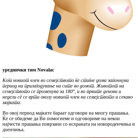
уреднички тим Novalac
Кога новиот член во семејството ќе стигне дома започнува
период на прилагодување на сите во домот. Животот на
семејството се променува за 180°, и во првите денови и
недели сѐ се врти околу новиот член на семејството и секако
мајката.
Во овој период мајките бараат одговори на многу прашања.
Ќе се обидеме да Ви помогнеме и одговориме на некои
најчести прашања поврзани со исхраната на новороденчиња и
доенчиња.