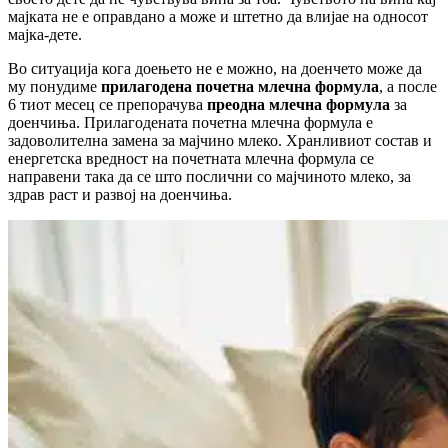
мајката не е оправдано а може и штетно да влијае на односот
мајка-дете.
Во ситуација кога доењето не е можно, на доенчето може да
му понудиме
прилагодена почетна млечна формула
, а после
6 тиот месец се препорачува
преодна млечна формула
за
доенчиња. Прилагодената почетна млечна формула е
задоволителна замена за мајчино млеко. Хранливиот состав и
енергетска вредност на почетната млечна формула се
направени така да се што послични со мајчиното млеко, за
здрав раст и развој на доенчиња.