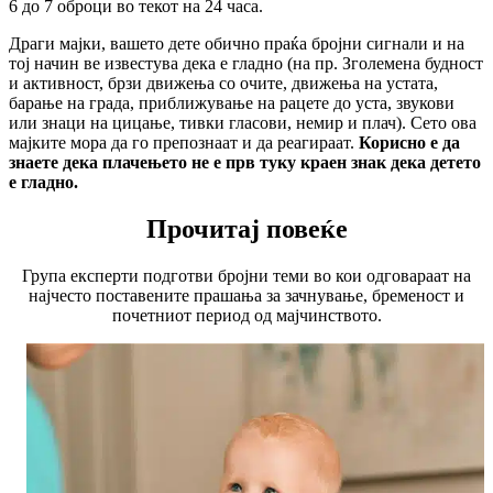
6 до 7 оброци во текот на 24 часа.
Драги мајки, вашето дете обично праќа бројни сигнали и на
тој начин ве известува дека е гладно (на пр. Зголемена будност
и активност, брзи движења со очите, движења на устата,
барање на града, приближување на рацете до уста, звукови
или знаци на цицање, тивки гласови, немир и плач). Сето ова
мајките мора да го препознаат и да реагираат.
Корисно е да
знаете дека плачењето не е прв туку краен знак дека детето
е гладно.
Прочитај повеќе
Група експерти подготви бројни теми во кои одговараат на
најчесто поставените прашања за зачнување, бременост и
почетниот период од мајчинството.