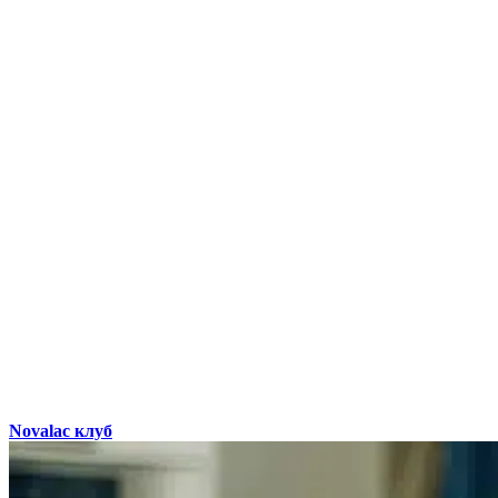
Novalac клуб