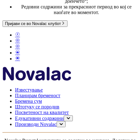
доенчето“;
Редовни содржини за прекрасниот период во кој се
наоѓате во моментот.
Пријави се во Novalac клубот
Известување
Планирам бременост
Бремена сум
Штотуку се породив
Посветеност на квалитет
Едукативни содржини
Планирање на бременост
Производи Novalac
Бременост
За мама
Доење
0–6 месеци