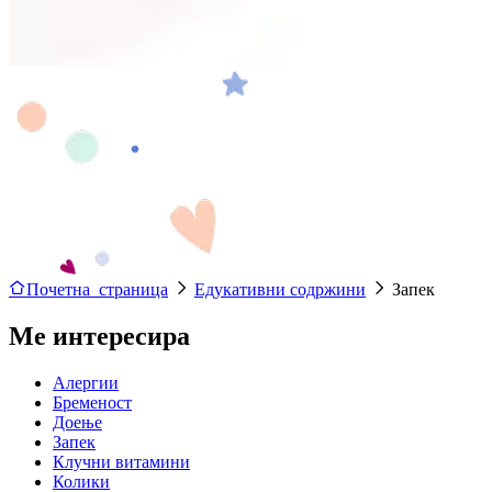
Почетна страница
Едукативни содржини
Запек
Ме интересира
Алергии
Бременост
Доење
Запек
Клучни витамини
Колики