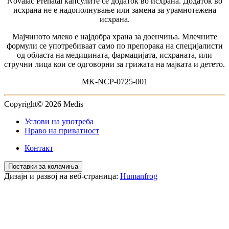
Novalac Рrenatal капсулите се додаток во исхрана. Додаток во
Моето дете
6-12 месеци
исхрана не е надополнување или замена за урамнотежена
1-3 години
исхрана.
за доенчиња без дигестивни проблеми
за доенчиња со дигестивни тегоби
Мајчиното млеко е најдобра храна за доенчиња. Млечните
За доенчиња со алергија
формули се употребиваат само по препорака на специјалисти
од областа на медицината, фармацијата, исхраната, или
стручни лица кои се одговорни за грижата на мајката и детето.
MK-NCP-0725-001
Copyright© 2026 Medis
Услови на употреба
Право на приватност
Контакт
Поставки за колачиња
Дизајн и развој на веб-страница:
Humanfrog