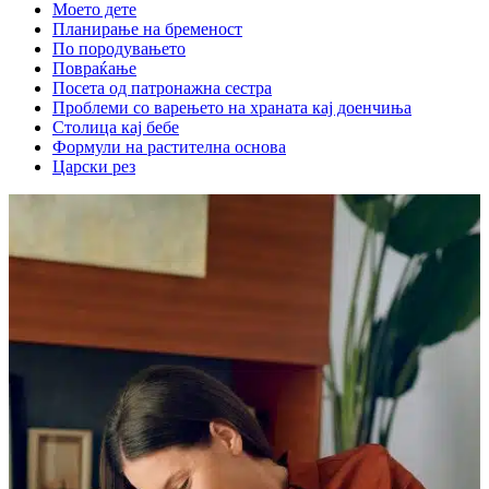
Моето дете
Планирање на бременост
По породувањето
Повраќање
Посета од патронажна сестра
Проблеми со варењето на храната кај доенчиња
Столица кај бебе
Формули на растителна основа
Царски рез