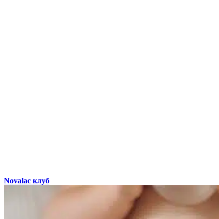
Novalac клуб