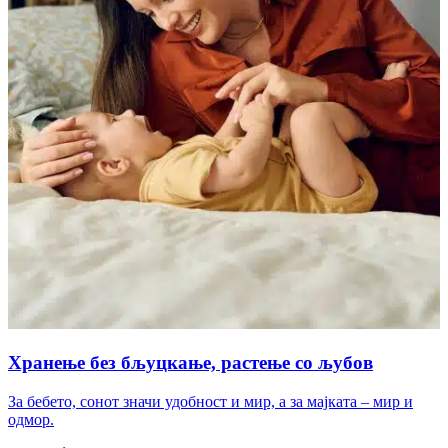
Хранење без бљуцкање, растење со љубов
За бебето, сонот значи удобност и мир, а за мајката – мир и
одмор.