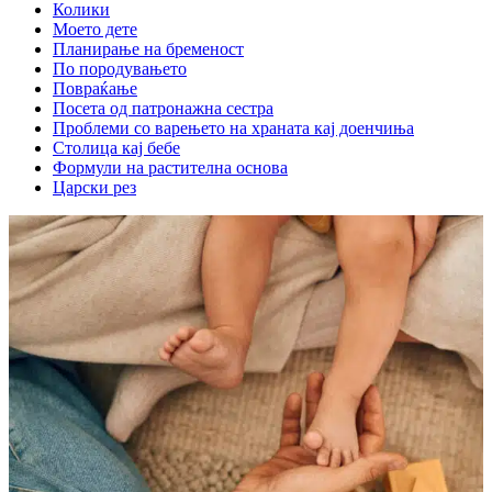
Колики
Моето дете
Планирање на бременост
По породувањето
Повраќање
Посета од патронажна сестра
Проблеми со варењето на храната кај доенчиња
Столица кај бебе
Формули на растителна основа
Царски рез