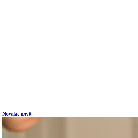
Novalac клуб