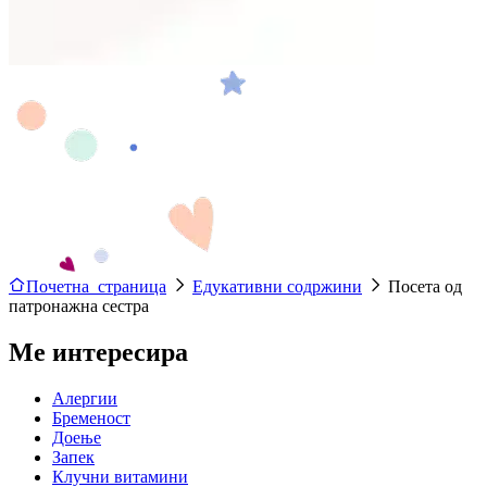
Почетна страница
Едукативни содржини
Посета од
патронажна сестра
Ме интересира
Алергии
Бременост
Доење
Запек
Клучни витамини