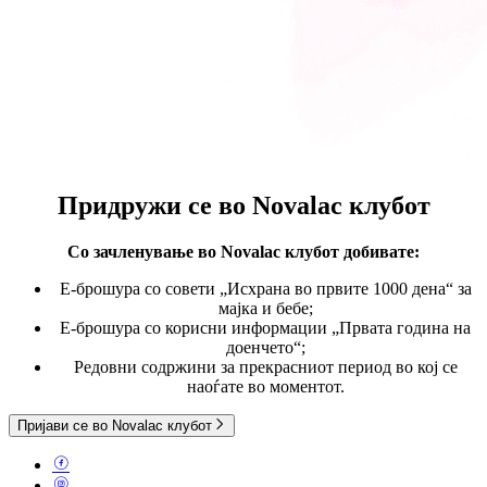
Придружи се во
Novalac клубот
Со зачленување во Novalac клубот
добивате:
E-брошура со совети „Исхрана во првите 1000 дена“ за
мајка и бебе;
Е-брошура со корисни информации „Првата година на
доенчето“;
Редовни содржини за прекрасниот период во кој се
наоѓате во моментот.
Пријави се во Novalac клубот