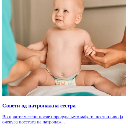
Совети од патронажна сестра
Во првите месеци после породувањето мајката нестрпливо ја
очекува посетата на патронаж...