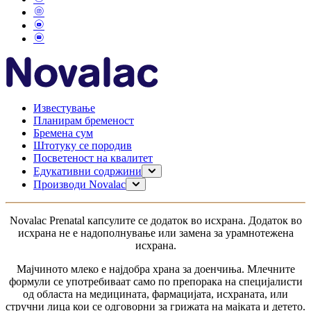
Известување
Планирам бременост
Бремена сум
Штотуку се породив
Посветеност на квалитет
Едукативни содржини
Планирање на бременост
Производи Novalac
Бременост
За мама
Доење
0–6 месеци
Novalac Рrenatal капсулите се додаток во исхрана. Додаток во
Моето дете
6-12 месеци
исхрана не е надополнување или замена за урамнотежена
1-3 години
исхрана.
за доенчиња без дигестивни проблеми
за доенчиња со дигестивни тегоби
Мајчиното млеко е најдобра храна за доенчиња. Млечните
За доенчиња со алергија
формули се употребиваат само по препорака на специјалисти
од областа на медицината, фармацијата, исхраната, или
стручни лица кои се одговорни за грижата на мајката и детето.