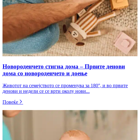
Новороденчето стигна дома – Првите денови
дома со новороденчето и доење
Животот на семејството се променува за 180°, и во првите
денови и недели се се врти околу нови...
Повеќе