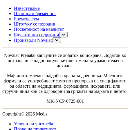
Известување
Планирам бременост
Бремена сум
Штотуку се породив
Посветеност на квалитет
Едукативни содржини
Планирање на бременост
Производи Novalac
Бременост
За мама
Доење
0–6 месеци
Novalac Рrenatal капсулите се додаток во исхрана. Додаток во
Моето дете
6-12 месеци
исхрана не е надополнување или замена за урамнотежена
1-3 години
исхрана.
за доенчиња без дигестивни проблеми
за доенчиња со дигестивни тегоби
Мајчиното млеко е најдобра храна за доенчиња. Млечните
За доенчиња со алергија
формули се употребиваат само по препорака на специјалисти
од областа на медицината, фармацијата, исхраната, или
стручни лица кои се одговорни за грижата на мајката и детето.
MK-NCP-0725-001
Copyright© 2026 Medis
Услови на употреба
Право на приватност