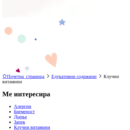
Почетна страница
Едукативни содржини
Клучни
витамини
Ме интересира
Алергии
Бременост
Доење
Запек
Клучни витамини