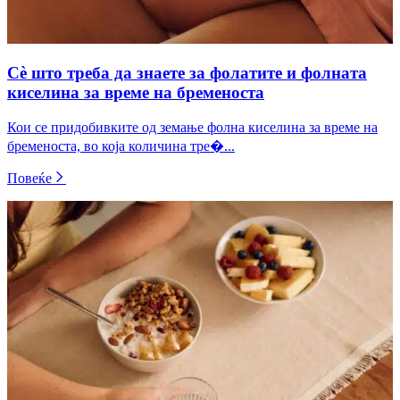
Сè што треба да знаете за фолатите и фолната
киселина за време на бременоста
Кои се придобивките од земање фолна киселина за време на
бременоста, во која количина тре�...
Повеќе