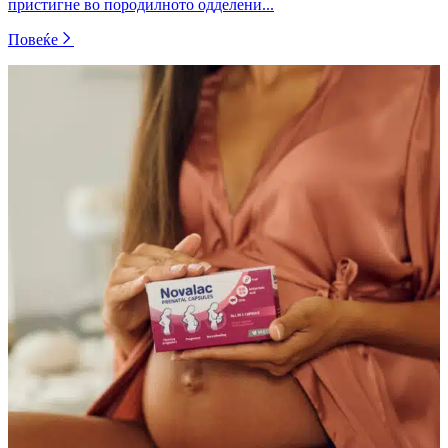
пристигне во породилното одделени...
Повеќе