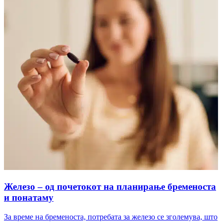
Железо – од почетокот на планирање бременоста
и понатаму
За време на бременоста, потребата за железо се зголемува, што