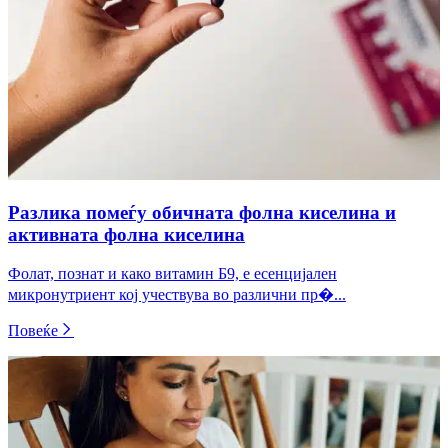
Разлика помеѓу обичната фолна киселина и
активната фолна киселина
Фолат, познат и како витамин Б9, е есенцијален
микронутриент кој учествува во различни пр�...
Повеќе