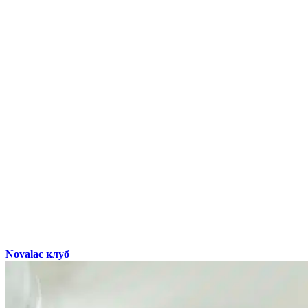
Novalac клуб