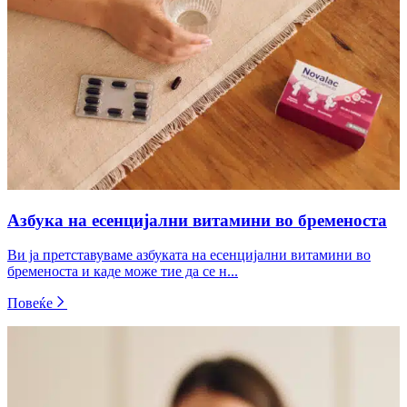
Азбука на есенцијални витамини во бременоста
Ви ја претставуваме азбуката на есенцијални витамини во
бременоста и каде може тие да се н...
Повеќе