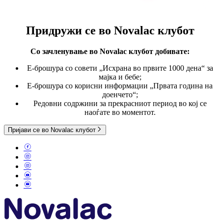
Придружи се во
Novalac клубот
Со зачленување во Novalac клубот
добивате:
E-брошура со совети „Исхрана во првите 1000 дена“ за
мајка и бебе;
Е-брошура со корисни информации „Првата година на
доенчето“;
Редовни содржини за прекрасниот период во кој се
наоѓате во моментот.
Пријави се во Novalac клубот