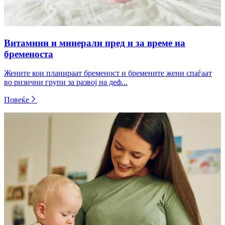
Витамини и минерали пред и за време на
бременоста
Жените кои планираат бременост и бремените жени спаѓаат
во ризични групи за развој на деф...
Повеќе