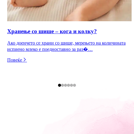
Хранење со шише – кога и колку?
Ако доенчето се храни со шише, мерењето на количината
испиено млеко е поедноставно за раз�…
Повеќе