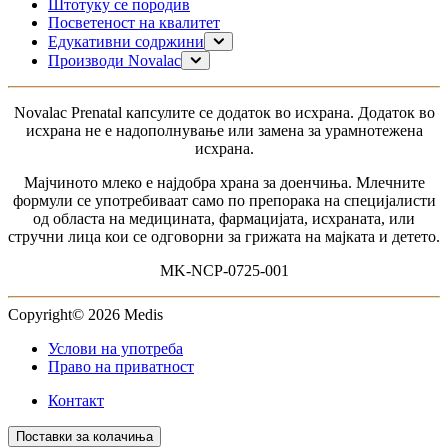
Штотуку се породив
Посветеност на квалитет
Едукативни содржини
Планирање на бременост
Производи Novalac
Бременост
За мама
Доење
0–6 месеци
Novalac Рrenatal капсулите се додаток во исхрана. Додаток во
Моето дете
6-12 месеци
исхрана не е надополнување или замена за урамнотежена
1-3 години
исхрана.
за доенчиња без дигестивни проблеми
за доенчиња со дигестивни тегоби
Мајчиното млеко е најдобра храна за доенчиња. Млечните
За доенчиња со алергија
формули се употребиваат само по препорака на специјалисти
од областа на медицината, фармацијата, исхраната, или
стручни лица кои се одговорни за грижата на мајката и детето.
MK-NCP-0725-001
Copyright© 2026 Medis
Услови на употреба
Право на приватност
Контакт
Поставки за колачиња