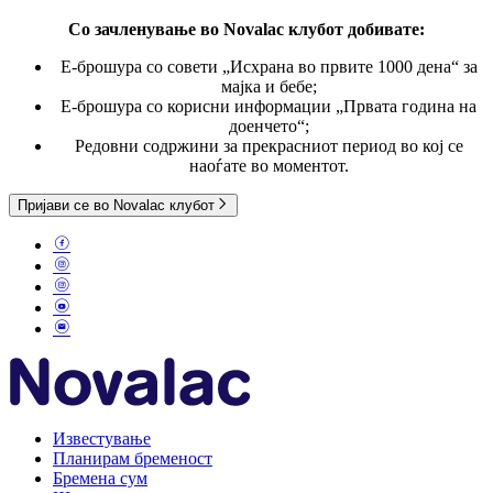
Со зачленување во Novalac клубот
добивате:
E-брошура со совети „Исхрана во првите 1000 дена“ за
мајка и бебе;
Е-брошура со корисни информации „Првата година на
доенчето“;
Редовни содржини за прекрасниот период во кој се
наоѓате во моментот.
Пријави се во Novalac клубот
Известување
Планирам бременост
Бремена сум