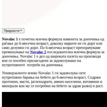
Предности
Novalac 1
е почетна млечна формула наменета за доенчиња од
раѓање до 6-месечна возраст, доколку мајките не ги дојат или
само делумно ги дојат. По 6-месечна возраст препорачуваме
преминување на
Novalac 2
последователна млечна формула за
доенчиња. Novalac 1 е дел од широката палета на производи
кои се посебно прилагодени за задоволување на
нутритивните потреби на доенчиња.
Универзалното млеко Novalac 1 ги задоволува сите
нутритивни барања на бебето до 6-месечна возраст. Содржи
протеини, масти, јаглехидрати, амино киселини, витамини и
минерали кои му се потребни на бебето за здрав развој и раст.