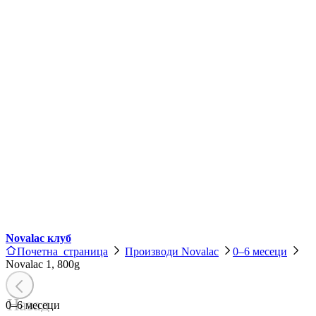
Novalac клуб
Почетна страница
Производи Novalac
0–6 месеци
Novalac 1, 800g
Назад
0–6 месеци