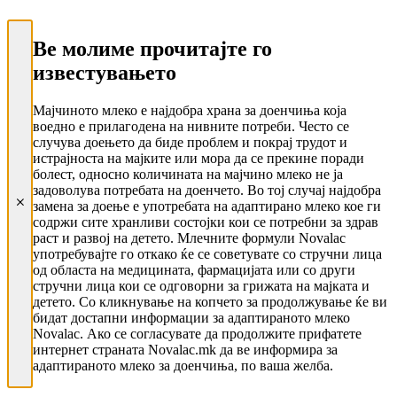
Ве молиме прочитајте го
известувањето
Мајчиното млеко е најдобра храна за доенчиња која
воедно е прилагодена на нивните потреби. Често се
случува доењето да биде проблем и покрај трудот и
истрајноста на мајките или мора да се прекине поради
болест, односно количината на мајчино млеко не ја
задоволува потребата на доенчето. Во тој случај најдобра
замена за доење е употребата на адаптирано млеко кое ги
содржи сите хранливи состојки кои се потребни за здрав
раст и развој на детето. Млечните формули Novalac
употребувајте го откако ќе се советувате со стручни лица
од областа на медицината, фармацијата или со други
стручни лица кои се одговорни за грижата на мајката и
детето. Со кликнување на копчето за продолжување ќе ви
бидат достапни информации за адаптираното млеко
Novalac. Ако се согласувате да продолжите прифатете
интернет страната Novalac.mk да ве информира за
адаптираното млеко за доенчиња, по ваша желба.