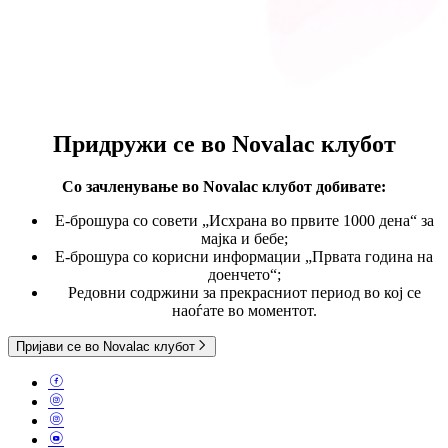
Придружи се во
Novalac клубот
Со зачленување во Novalac клубот
добивате:
E-брошура со совети „Исхрана во првите 1000 дена“ за
мајка и бебе;
Е-брошура со корисни информации „Првата година на
доенчето“;
Редовни содржини за прекрасниот период во кој се
наоѓате во моментот.
Пријави се во Novalac клубот