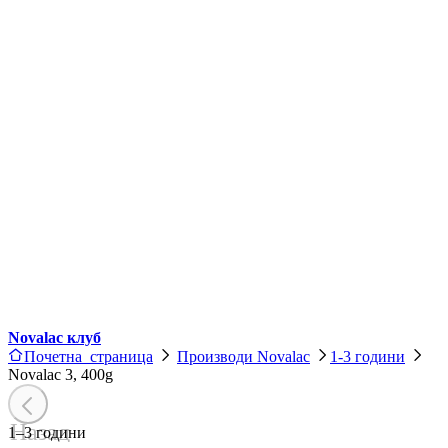
Novalac клуб
Почетна страница
Производи Novalac
1-3 години
Novalac 3, 400g
Назад
1–3 години