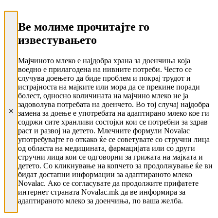
Ве молиме прочитајте го
известувањето
Мајчиното млеко е најдобра храна за доенчиња која
воедно е прилагодена на нивните потреби. Често се
случува доењето да биде проблем и покрај трудот и
истрајноста на мајките или мора да се прекине поради
болест, односно количината на мајчино млеко не ја
задоволува потребата на доенчето. Во тој случај најдобра
замена за доење е употребата на адаптирано млеко кое ги
содржи сите хранливи состојки кои се потребни за здрав
раст и развој на детето. Млечните формули Novalac
употребувајте го откако ќе се советувате со стручни лица
од областа на медицината, фармацијата или со други
стручни лица кои се одговорни за грижата на мајката и
детето. Со кликнување на копчето за продолжување ќе ви
бидат достапни информации за адаптираното млеко
Novalac. Ако се согласувате да продолжите прифатете
интернет страната Novalac.mk да ве информира за
адаптираното млеко за доенчиња, по ваша желба.