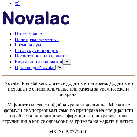
Известување
Планирам бременост
Бремена сум
Штотуку се породив
Посветеност на квалитет
Едукативни содржини
Планирање на бременост
Производи Novalac
Бременост
За мама
Доење
0–6 месеци
Novalac Рrenatal капсулите се додаток во исхрана. Додаток во
Моето дете
6-12 месеци
исхрана не е надополнување или замена за урамнотежена
1-3 години
исхрана.
за доенчиња без дигестивни проблеми
за доенчиња со дигестивни тегоби
Мајчиното млеко е најдобра храна за доенчиња. Млечните
За доенчиња со алергија
формули се употребиваат само по препорака на специјалисти
од областа на медицината, фармацијата, исхраната, или
стручни лица кои се одговорни за грижата на мајката и детето.
MK-NCP-0725-001