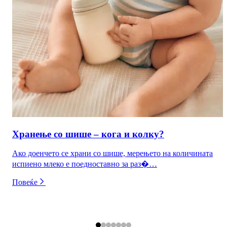
Хранење со шише – кога и колку?
Ако доенчето се храни со шише, мерењето на количината
испиено млеко е поедноставно за раз�…
Повеќе