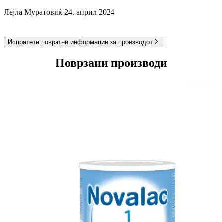
бакар сулфат, калиум јодид, манган сулфат.
Лејла Муратовиќ
24. април 2024
Подготовка:
Во шише: На секои 30 ml вода додадете една мерна
Испратете повратни информации за производот
лажичка Novalac 3
Во чаша: Во 210 ml вода додадете 7 мерни лажици
Novalac 3.
Поврзани производи