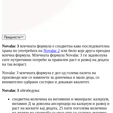
Предности
Novalac 3
млечната формула е соодветна како последователна
храна по употребата на
Novalac 2
или било која друга преодна
млечна формула. Млечната формула Novalac 3 ги задоволува
сите нутритивни потреби за правилен раст и развој на децата
на таа возраст.
Novalac 3 млечната формула е дел од голема палета на
производи кои се наменети за доенчиња и мали деца, со
внимателно одбрани состојки и докажан квалитет.
Novalac 3
обезбедува:
соодветна количина на витамини и минерали: калциум,
витамин Д за доволна апсорпција на калциум и развој и
раст на коските кај децата, 25 пати поголема количина
на железо во споредба со онаа што го содржи делумно